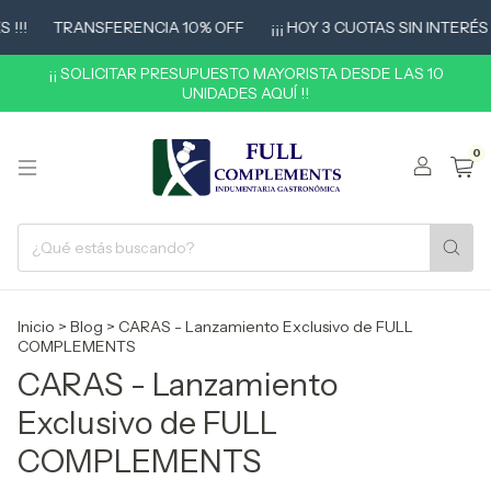
!
TRANSFERENCIA 10% OFF
¡¡¡ HOY 3 CUOTAS SIN INTERÉS !!!
¡¡ SOLICITAR PRESUPUESTO MAYORISTA DESDE LAS 10
UNIDADES AQUÍ !!
0
Inicio
>
Blog
>
CARAS - Lanzamiento Exclusivo de FULL
COMPLEMENTS
CARAS - Lanzamiento
Exclusivo de FULL
COMPLEMENTS