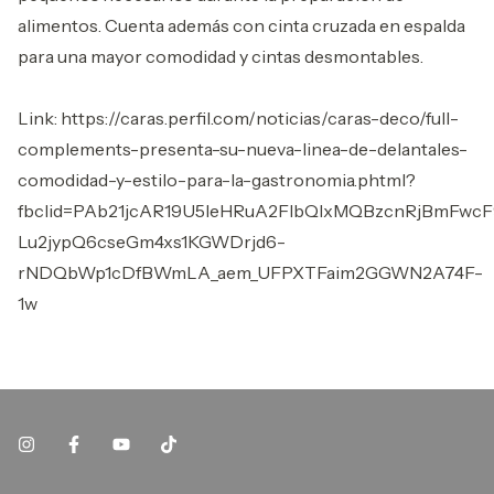
alimentos. Cuenta además con cinta cruzada en espalda
para una mayor comodidad y cintas desmontables.
Link: https://caras.perfil.com/noticias/caras-deco/full-
complements-presenta-su-nueva-linea-de-delantales-
comodidad-y-estilo-para-la-gastronomia.phtml?
fbclid=PAb21jcAR19U5leHRuA2FlbQIxMQBzcnRjBmFwc
Lu2jypQ6cseGm4xs1KGWDrjd6-
rNDQbWp1cDfBWmLA_aem_UFPXTFaim2GGWN2A74F-
1w