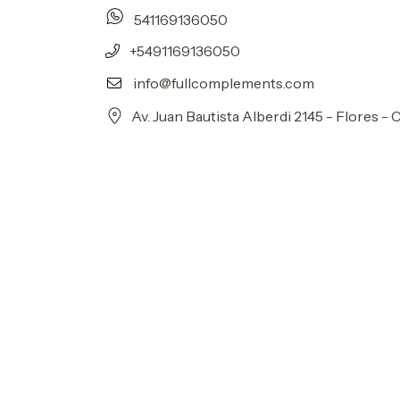
541169136050
+5491169136050
info@fullcomplements.com
Av. Juan Bautista Alberdi 2145 - Flores - C