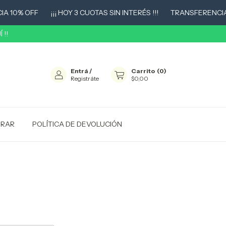
 10% OFF
¡¡¡ HOY 3 CUOTAS SIN INTERÉS !!!
TRANSFERENCIA 1
 !!
Entrá
/
Carrito
(
0
)
Registráte
$0,00
RAR
POLÍTICA DE DEVOLUCIÓN