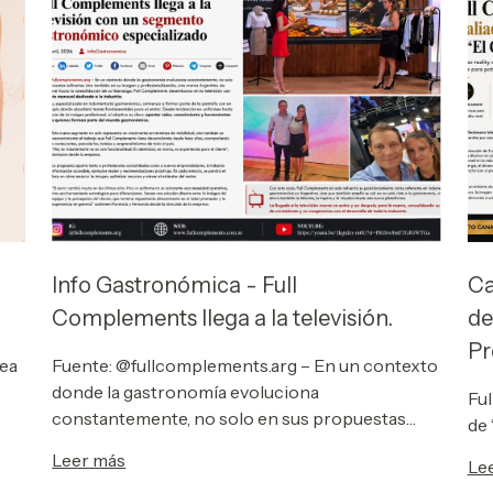
Info Gastronómica - Full
Ca
Complements llega a la televisión.
de
Pr
ea
Fuente: @fullcomplements.arg – En un contexto
donde la gastronomía evoluciona
Ful
constantemente, no solo en sus propuestas
de 
culinarias sino también en su imagen y
Leer más
Le
profesionalización, una marca Argentina da un