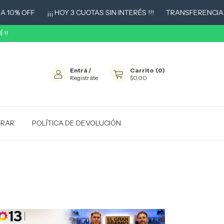
 OFF
¡¡¡ HOY 3 CUOTAS SIN INTERÉS !!!
TRANSFERENCIA 10% O
 !!
Entrá
/
Carrito
(
0
)
Registráte
$0,00
RAR
POLÍTICA DE DEVOLUCIÓN