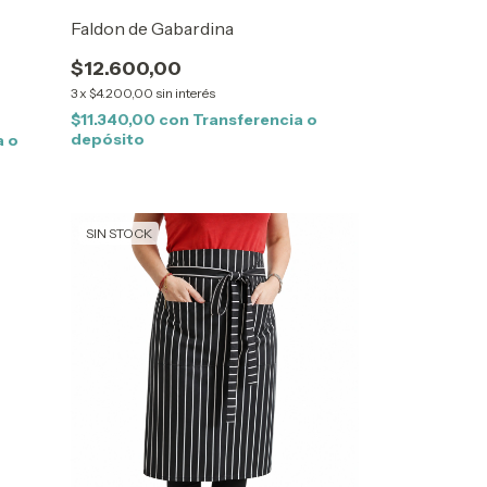
Faldon de Gabardina
$12.600,00
3
x
$4.200,00
sin interés
$11.340,00
con
Transferencia o
depósito
a o
SIN STOCK