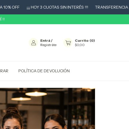
F
¡¡¡ HOY 3 CUOTAS SIN INTERÉS !!!
TRANSFERENCIA 10% OFF
 !!
Entrá
/
Carrito
(
0
)
Registráte
$0,00
RAR
POLÍTICA DE DEVOLUCIÓN