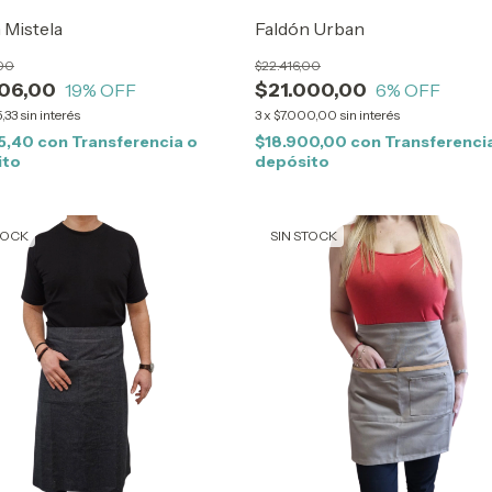
 Mistela
Faldón Urban
,00
$22.416,00
506,00
$21.000,00
19
% OFF
6
% OFF
,33
sin interés
3
x
$7.000,00
sin interés
55,40
con
Transferencia o
$18.900,00
con
Transferenci
ito
depósito
TOCK
SIN STOCK