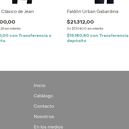
 Clásico de Jean
Faldón Urban Gabardina
000,00
$21.312,00
,33
sin interés
3
x
$7.104,00
sin interés
00,00
con
Transferencia o
$19.180,80
con
Transferencia
ito
depósito
Inicio
Catálogo
Contacto
Nosotros
En los medios