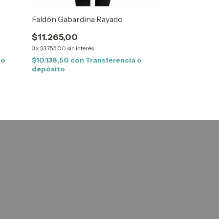
Faldón Gabardina Rayado
$11.265,00
3
x
$3.755,00
sin interés
 o
$10.138,50
con
Transferencia o
depósito