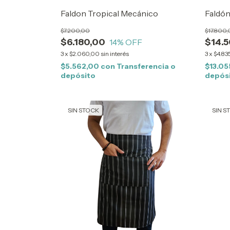
Faldon Tropical Mecánico
Faldón
$7.200,00
$17.800
$6.180,00
$14.
14
% OFF
3
x
$2.060,00
sin interés
3
x
$4.835
$5.562,00
con
Transferencia o
$13.0
depósito
depós
SIN STOCK
SIN S