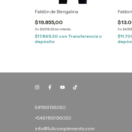
Faldón de Bengalina
Faldon
$19.855,00
$13.
3
x
$6.618,33
sin interés
3
x
$4.333
$17.869,50
con
Transferencia o
$11.7
depósito
depós
541169136050
+5491169136050
info@fullcomplements.com