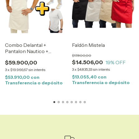
Combo Delantal +
Faldón Mistela
Pantalon Nautico +
$17.800,00
Remera Blanco
$14.506,00
$59.900,00
19
% OFF
3
x
$4.835,33
sin interés
3
x
$19.966,67
sin interés
$13.055,40
con
$53.910,00
con
Transferencia o depósito
Transferencia o depósito