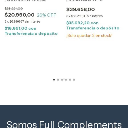
Algodón Pack X4
Gastronomía y Sanidad
$28.224,00
$39.658,00
$20.990,00
26
% OFF
3
x
$13.219,33
sin interés
3
x
$6.996,67
sin interés
$35.692,20
con
Transferencia o depósito
$18.891,00
con
Transferencia o depósito
¡Solo quedan
2
en stock!
Somos Full Complements