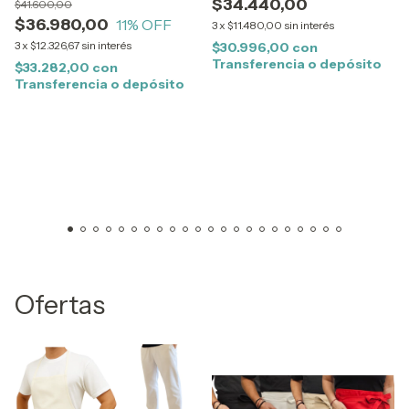
$34.440,00
$41.600,00
$36.980,00
11
% OFF
3
x
$11.480,00
sin interés
3
x
$12.326,67
sin interés
$30.996,00
con
Transferencia o depósito
$33.282,00
con
Transferencia o depósito
Ofertas