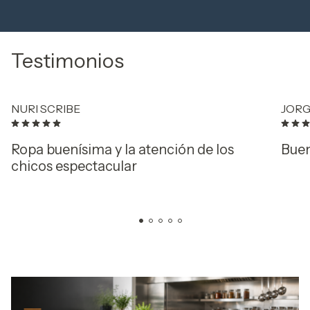
Testimonios
NURI SCRIBE
JORG
Ropa buenísima y la atención de los
Buen
chicos espectacular