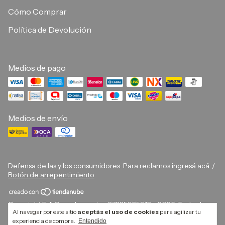
Cómo Comprar
Política de Devolución
Medios de pago
Medios de envío
Defensa de las y los consumidores. Para reclamos
ingresá acá.
/
Botón de arrepentimiento
Copyright Full Complements - 27325925812 - 2026. Todos los
Al navegar por este sitio
aceptás el uso de cookies
para agilizar tu
derechos reservados.
experiencia de compra.
Entendido