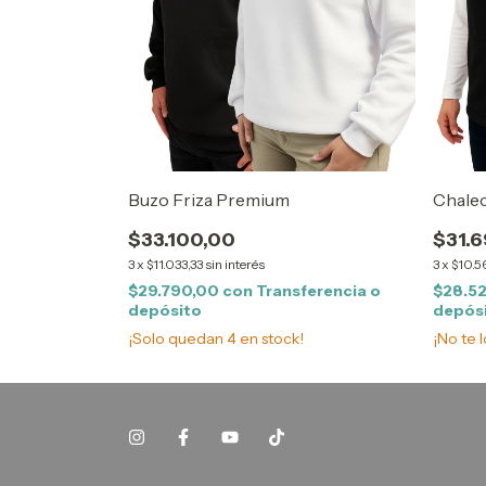
Buzo Friza Premium
Chalec
$33.100,00
$31.6
3
x
$11.033,33
sin interés
3
x
$10.5
$29.790,00
con
Transferencia o
$28.5
depósito
depós
¡Solo quedan
4
en stock!
¡No te l