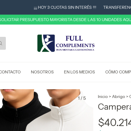
¡¡¡ HOY 3 CUOTAS SIN INTERÉS !!!
TRANSFERENCIA 10
 SOLICITAR PRESUPUESTO MAYORISTA DESDE LAS 10 UNIDADES AQUÍ
CONTACTO
NOSOTROS
EN LOS MEDIOS
CÓMO COMP
Inicio
>
Abrigo
>
1
/
5
Campera
$40.21