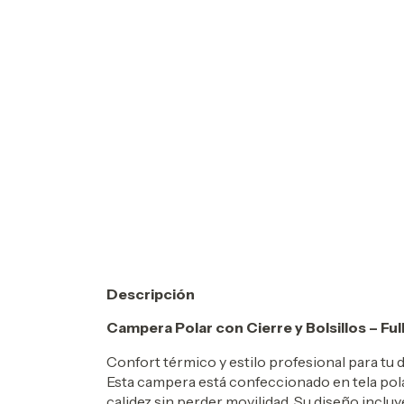
Descripción
Campera Polar con Cierre y Bolsillos – F
Confort térmico y estilo profesional para tu dí
Esta campera está confeccionado en tela polar
calidez sin perder movilidad. Su diseño incluy