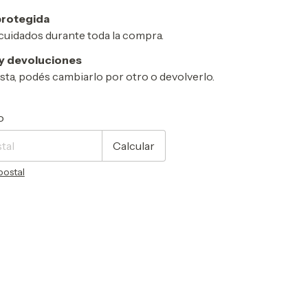
rotegida
cuidados durante toda la compra.
y devoluciones
usta, podés cambiarlo por otro o devolverlo.
CP:
Cambiar CP
o
Calcular
postal