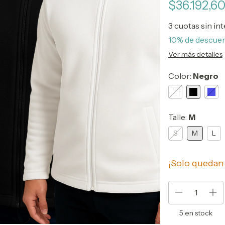
$36.192,6
3
cuotas sin in
10% de descue
Ver más detalles
Color:
Negro
Talle:
M
S
M
L
¡Solo queda
5
en stock