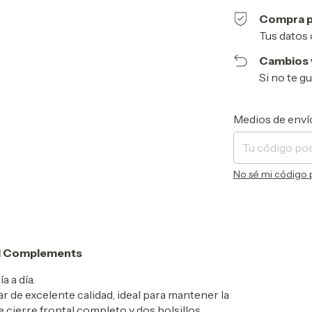
Compra p
Tus datos 
Cambios 
Si no te g
Entregas para el 
Medios de enví
No sé mi código 
ull Complements
a a día.
 de excelente calidad, ideal para mantener la
e cierre frontal completo y dos bolsillos