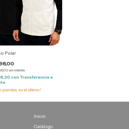
o Polar
98,00
66,00
sin interés
28,20
con
Transferencia o
ito
o pierdas, es el último!
Inicio
Catálogo