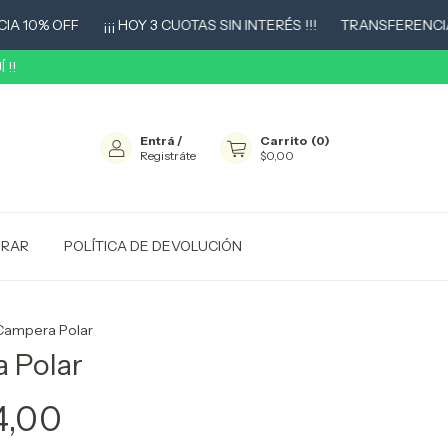
% OFF
¡¡¡ HOY 3 CUOTAS SIN INTERÉS !!!
TRANSFERENCIA 10%
 !!
Entrá
/
Carrito
(
0
)
Registráte
$0,00
RAR
POLÍTICA DE DEVOLUCIÓN
Campera Polar
 Polar
4,00