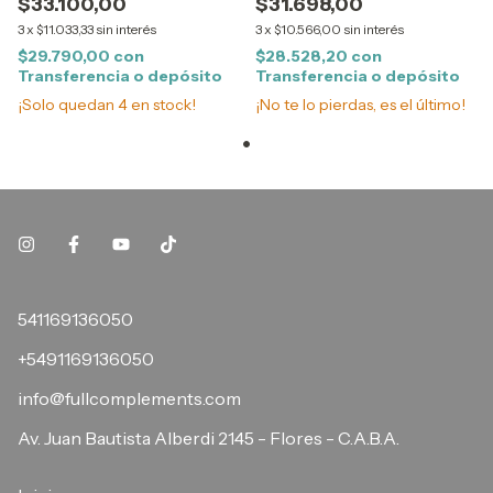
$33.100,00
$31.698,00
3
x
$11.033,33
sin interés
3
x
$10.566,00
sin interés
$29.790,00
con
$28.528,20
con
Transferencia o depósito
Transferencia o depósito
¡Solo quedan
4
en stock!
¡No te lo pierdas, es el último!
541169136050
+5491169136050
info@fullcomplements.com
Av. Juan Bautista Alberdi 2145 - Flores - C.A.B.A.