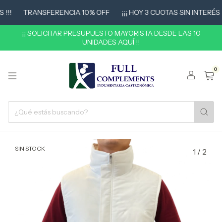
!!
TRANSFERENCIA 10% OFF
¡¡¡ HOY 3 CUOTAS SIN INTERÉS !!!
¡¡ SOLICITAR PRESUPUESTO MAYORISTA DESDE LAS 10
UNIDADES AQUÍ !!
0
SIN STOCK
1
/
2