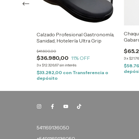
pacuna
Chaque
Calzado Profesional Gastronomía,
Gabar
Sanidad, Hotelería Ultra Grip
$65.
$41.600,00
$36.980,00
11
% OFF
3
x
$21.76
erencia o
3
x
$12.326,67
sin interés
$58.7
depós
$33.282,00
con
Transferencia o
depósito
541169136050
+5491169136050