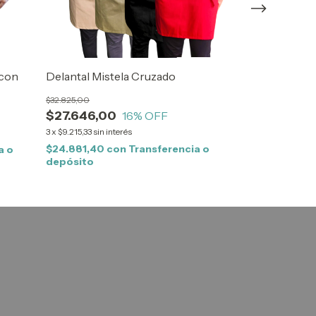
 con
Delantal Mistela Cruzado
Gorro Chef 
$32.825,00
$8.200,00
$27.646,00
16
% OFF
3
x
$2.733,33
sin int
3
x
$9.215,33
sin interés
$7.380,00
co
depósito
$24.881,40
con
Transferencia o
a o
depósito