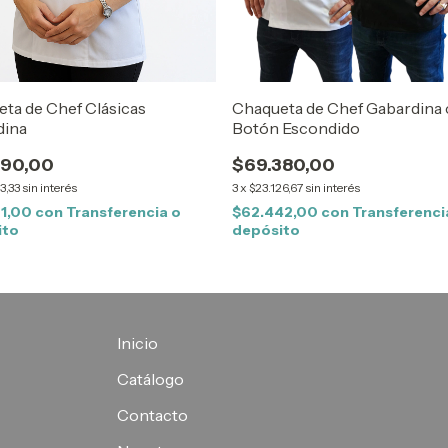
ta de Chef Clásicas
Chaqueta de Chef Gabardina
dina
Botón Escondido
290,00
$69.380,00
3,33
sin interés
3
x
$23.126,67
sin interés
61,00
con
Transferencia o
$62.442,00
con
Transferenci
ito
depósito
Inicio
Catálogo
Contacto