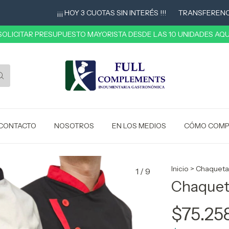
¡¡¡ HOY 3 CUOTAS SIN INTERÉS !!!
TRANSFERENCIA 10
 SOLICITAR PRESUPUESTO MAYORISTA DESDE LAS 10 UNIDADES AQUÍ
CONTACTO
NOSOTROS
EN LOS MEDIOS
CÓMO COMP
Inicio
>
Chaqueta
1
/
9
Chaquet
$75.25