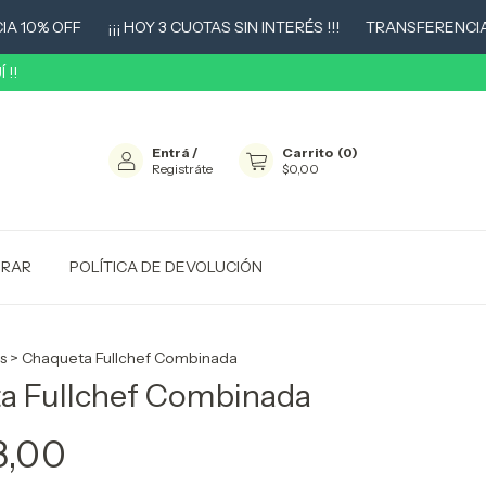
% OFF
¡¡¡ HOY 3 CUOTAS SIN INTERÉS !!!
TRANSFERENCIA 10% 
 !!
Entrá
/
Carrito
(
0
)
Registráte
$0,00
RAR
POLÍTICA DE DEVOLUCIÓN
s
>
Chaqueta Fullchef Combinada
a Fullchef Combinada
8,00