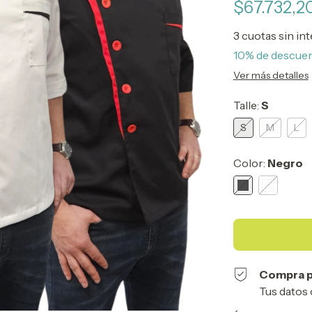
$67.732,2
3
cuotas sin in
10% de descue
Ver más detalles
Talle:
S
S
M
L
Color:
Negro
Compra p
Tus datos 