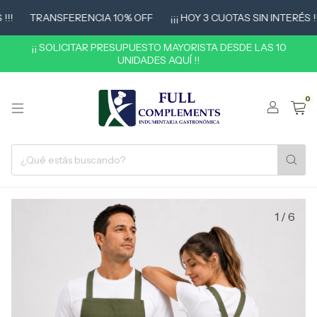
!
TRANSFERENCIA 10% OFF
¡¡¡ HOY 3 CUOTAS SIN INTERÉS !!!
¡¡ SOLICITAR PRESUPUESTO MAYORISTA DESDE LAS 10
UNIDADES AQUÍ !!
0
1
/
6