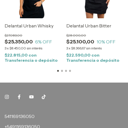
Delantal Urban Whisky
Delantal Urban Bitter
$27.083,00
$28.000,00
$25.350,00
$25.100,00
6
% OFF
10
% OFF
3
x
$8.450,00
sin interés
3
x
$8.366,67
sin interés
$22.815,00
con
$22.590,00
con
Transferencia o depósito
Transferencia o depósito
541169136050
+5491169136050