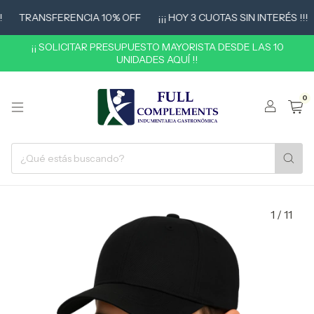
TRANSFERENCIA 10% OFF
¡¡¡ HOY 3 CUOTAS SIN INTERÉS !!!
¡¡ SOLICITAR PRESUPUESTO MAYORISTA DESDE LAS 10
UNIDADES AQUÍ !!
0
1
/
11