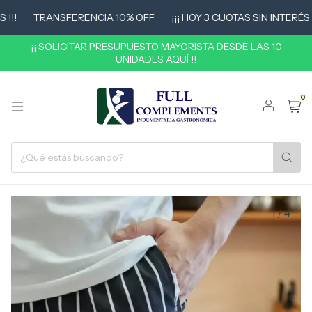
!
TRANSFERENCIA 10% OFF
¡¡¡ HOY 3 CUOTAS SIN INTERÉS !!!
¡¡ SOLICITAR PRESUPUESTO MAYORISTA DESDE LAS 10
UNIDADES AQUÍ !!
0
1
/
4