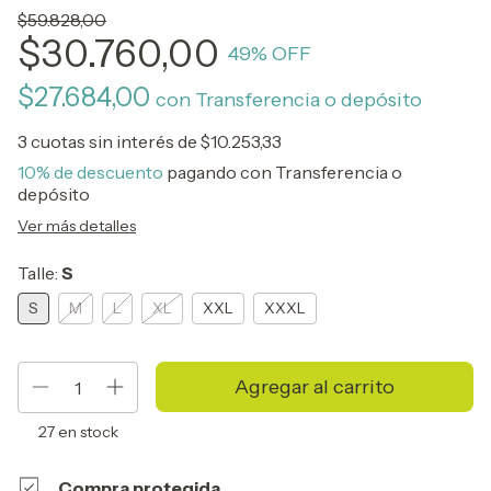
$59.828,00
$30.760,00
49
% OFF
$27.684,00
con
Transferencia o depósito
3
cuotas sin interés de
$10.253,33
10% de descuento
pagando con Transferencia o
depósito
Ver más detalles
Talle:
S
S
M
L
XL
XXL
XXXL
27
en stock
Compra protegida