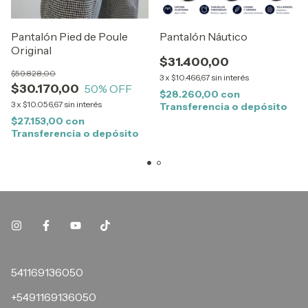
Pantalón Pied de Poule
Pantalón Náutico
Original
$31.400,00
$59.828,00
3
x
$10.466,67
sin interés
$30.170,00
50
% OFF
$28.260,00
con
3
x
$10.056,67
sin interés
Transferencia o depósito
$27.153,00
con
Transferencia o depósito
541169136050
+5491169136050