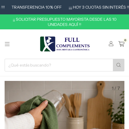
TRANSFERENCIA 10% OFF
¡¡¡ HOY 3 CUOTAS SIN INTERÉS !!!
¡¡ SOLICITAR PRESUPUESTO MAYORISTA DESDE LAS 10
UNIDADES AQUÍ !!
0
1
/
7