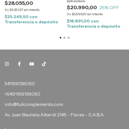
$28.224,00
$28.055,00
$20.990,00
26
% OFF
3
x
$9.351,67
sin interés
3
x
$6.996,67
sin interés
$25.249,50
con
$18.891,00
con
Transferencia o depósito
Transferencia o depósito
541169136050
+5491169136050
info@fullcomplements.com
Av. Juan Bautista Alberdi 2145 - Flores - C.A.B.A.