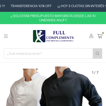
!
TRANSFERENCIA 10% OFF
¡¡¡ HOY 3 CUOTAS SIN INTERÉS !!!
¡¡ SOLICITAR PRESUPUESTO MAYORISTA DESDE LAS 10
UNIDADES AQUÍ !!
0
1
/
7