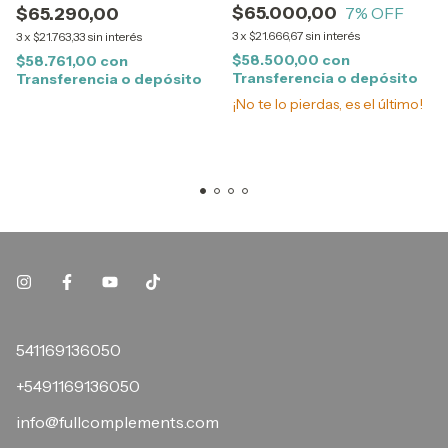
$65.000,00
$65.290,00
7
% OFF
3
x
$21.666,67
sin interés
3
x
$21.763,33
sin interés
$58.500,00
con
$58.761,00
con
Transferencia o depósito
Transferencia o depósito
¡No te lo pierdas, es el último!
541169136050
+5491169136050
info@fullcomplements.com