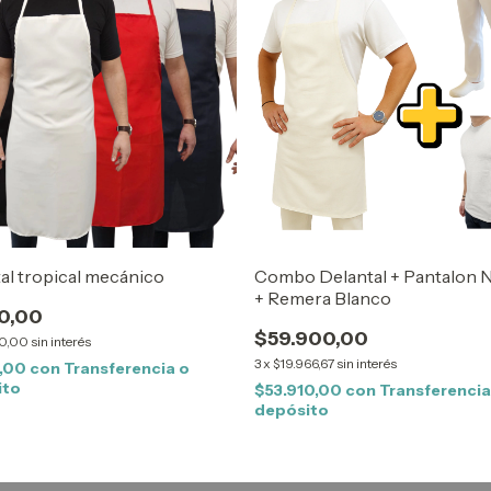
al tropical mecánico
Combo Delantal + Pantalon N
+ Remera Blanco
0,00
$59.900,00
00,00
sin interés
3
x
$19.966,67
sin interés
0,00
con
Transferencia o
ito
$53.910,00
con
Transferencia
depósito