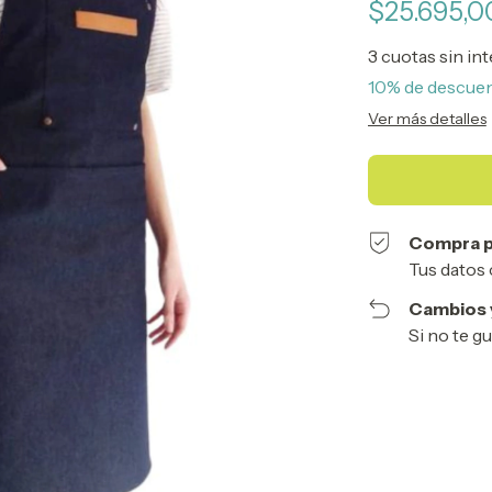
$25.695,
3
cuotas sin in
10% de descue
Ver más detalles
Compra p
Tus datos 
Cambios 
Si no te g