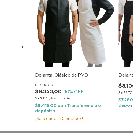
abardina
Delantal Clásico de PVC
Delant
$10.410,00
$8.10
$9.350,00
10
% OFF
3
x
$2.7
3
x
$3.116,67
sin interés
rencia o
$7.29
depós
$8.415,00
con
Transferencia o
depósito
¡Solo quedan
5
en stock!