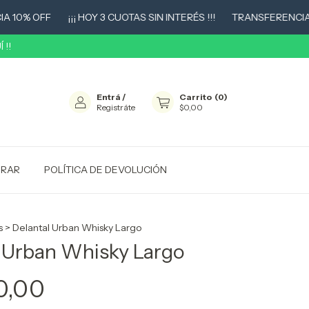
0% OFF
¡¡¡ HOY 3 CUOTAS SIN INTERÉS !!!
TRANSFERENCIA 10
 !!
Entrá
/
Carrito
(
0
)
Registráte
$0,00
RAR
POLÍTICA DE DEVOLUCIÓN
s
>
Delantal Urban Whisky Largo
 Urban Whisky Largo
0,00