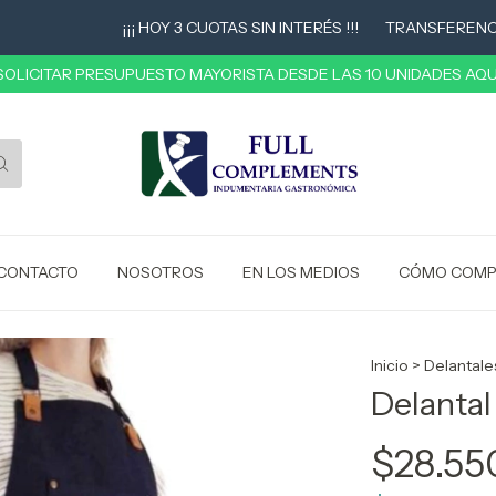
¡¡¡ HOY 3 CUOTAS SIN INTERÉS !!!
TRANSFERENCIA 1
 SOLICITAR PRESUPUESTO MAYORISTA DESDE LAS 10 UNIDADES AQUÍ
CONTACTO
NOSOTROS
EN LOS MEDIOS
CÓMO COMP
Inicio
>
Delantale
Delantal
$28.55