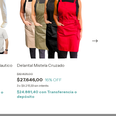
autico
Delantal Mistela Cruzado
Delantal Urb
$32.825,00
$27.083,00
$27.646,00
$25.350,00
16
% OFF
3
x
$9.215,33
sin interés
3
x
$8.450,00
sin i
$24.881,40
con
Transferencia o
$22.815,00
c
 o
depósito
depósito