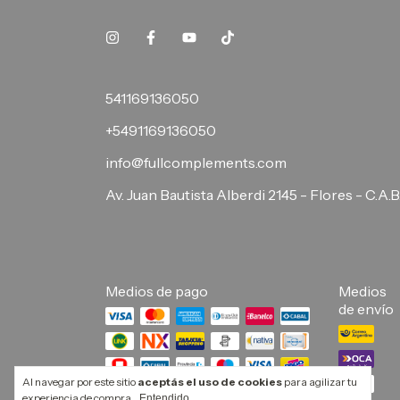
541169136050
+5491169136050
info@fullcomplements.com
Av. Juan Bautista Alberdi 2145 - Flores - C.A.B
Medios de pago
Medios
de envío
Al navegar por este sitio
aceptás el uso de cookies
para agilizar tu
experiencia de compra.
Entendido