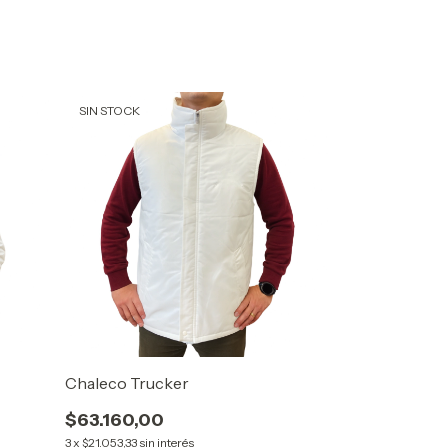
SIN STOCK
Chaleco Trucker
$63.160,00
3
x
$21.053,33
sin interés