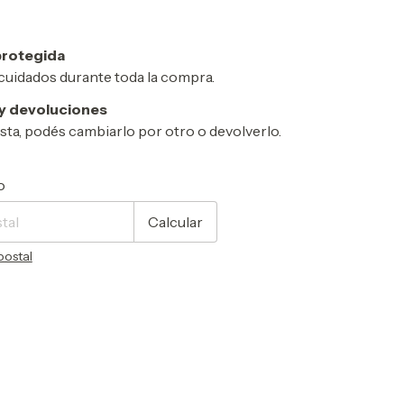
rotegida
cuidados durante toda la compra.
y devoluciones
usta, podés cambiarlo por otro o devolverlo.
CP:
Cambiar CP
o
Calcular
postal