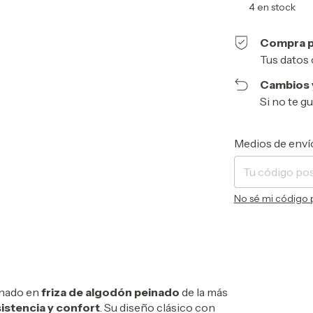
4
en stock
Compra p
Tus datos 
Cambios 
Si no te g
Entregas para el 
Medios de enví
No sé mi código 
onado en
friza de algodón peinado
de la más
istencia y confort
. Su diseño clásico con