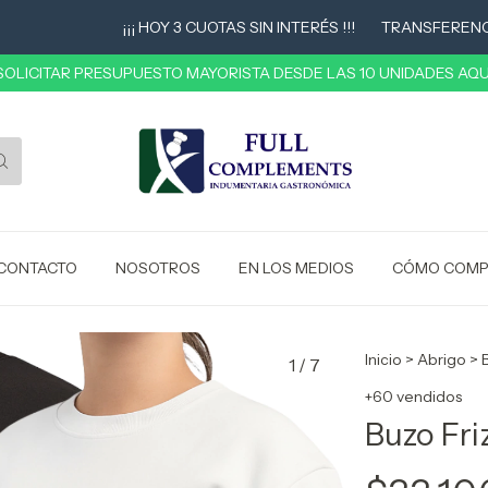
¡¡¡ HOY 3 CUOTAS SIN INTERÉS !!!
TRANSFERENCIA 10
 SOLICITAR PRESUPUESTO MAYORISTA DESDE LAS 10 UNIDADES AQUÍ
CONTACTO
NOSOTROS
EN LOS MEDIOS
CÓMO COMP
Inicio
>
Abrigo
>
1
/
7
+60 vendidos
Buzo Fr