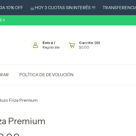
% OFF
¡¡¡ HOY 3 CUOTAS SIN INTERÉS !!!
TRANSFERENCIA 10% 
 !!
Entrá
/
Carrito
(
0
)
Registráte
$0,00
RAR
POLÍTICA DE DEVOLUCIÓN
Buzo Friza Premium
iza Premium