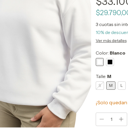
$33.10
$29.790,
3
cuotas sin in
10% de descue
Ver más detalles
Color:
Blanco
Talle:
M
S
M
L
¡Solo queda