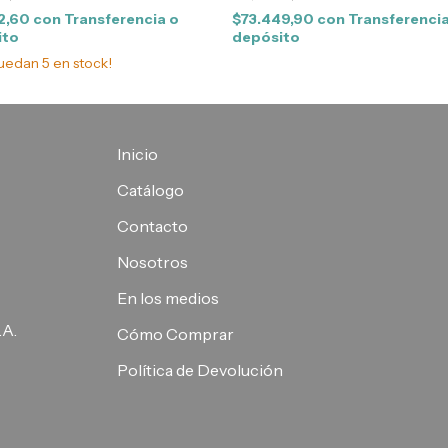
92,60
con
Transferencia o
$73.449,90
con
Transferencia
ito
depósito
quedan
5
en stock!
Inicio
Catálogo
Contacto
Nosotros
En los medios
.A.
Cómo Comprar
Política de Devolución