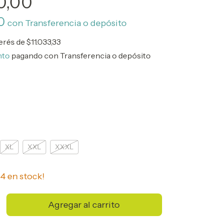
0,00
00
con
Transferencia o depósito
terés de
$11.033,33
nto
pagando con Transferencia o depósito
XL
XXL
XXXL
n
4
en stock!