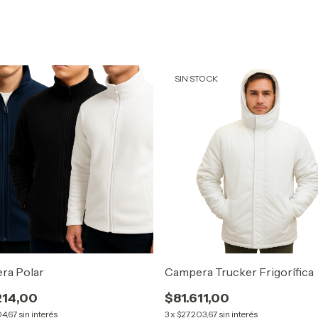
SIN STOCK
ra Polar
Campera Trucker Frigorífica
214,00
$81.611,00
04,67
sin interés
3
x
$27.203,67
sin interés