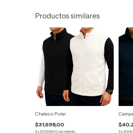
Productos similares
Chaleco Polar
Campe
$31.698,00
$40.
3
x
$10.566,00
sin interés
3
x
$13.4