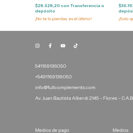
$28.528,20
con
Transferencia o
$36.1
depósito
depós
¡No te lo pierdas, es el último!
¡Solo 
541169136050
+5491169136050
info@fullcomplements.com
Av. Juan Bautista Alberdi 2145 - Flores - C.A.B
Medios de pago
Medios