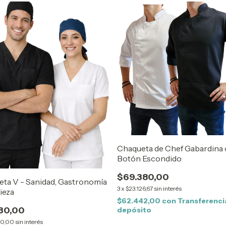
Chaqueta de Chef Gabardina
Botón Escondido
$69.380,00
ta V - Sanidad, Gastronomía
3
x
$23.126,67
sin interés
ieza
$62.442,00
con
Transferenci
30,00
depósito
10,00
sin interés