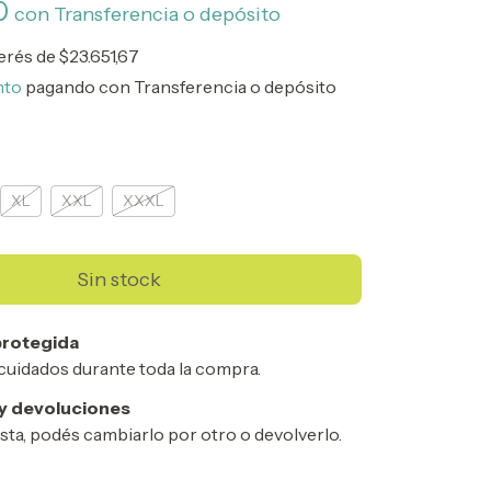
50
con
Transferencia o depósito
terés de
$23.651,67
nto
pagando con Transferencia o depósito
XL
XXL
XXXL
rotegida
cuidados durante toda la compra.
y devoluciones
usta, podés cambiarlo por otro o devolverlo.