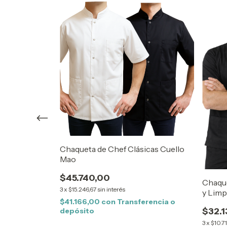
 Botón
Chaqueta de Chef Clásicas Cuello
Mao
$45.740,00
Chaque
3
x
$15.246,67
sin interés
y Limp
erencia o
$41.166,00
con
Transferencia o
$32.1
depósito
3
x
$10.7