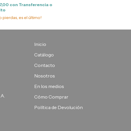
17,00
con
Transferencia o
ito
o pierdas, es el último!
Inicio
Catálogo
Contacto
Nosotros
En los medios
.A.
Cómo Comprar
Política de Devolución