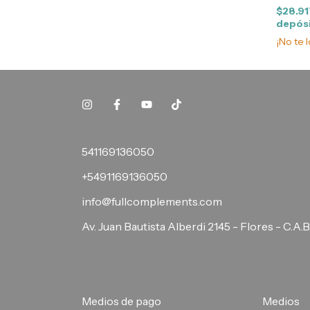
$28.9
depós
¡No te l
541169136050
+5491169136050
info@fullcomplements.com
Av. Juan Bautista Alberdi 2145 - Flores - C.A.B
Medios de pago
Medios