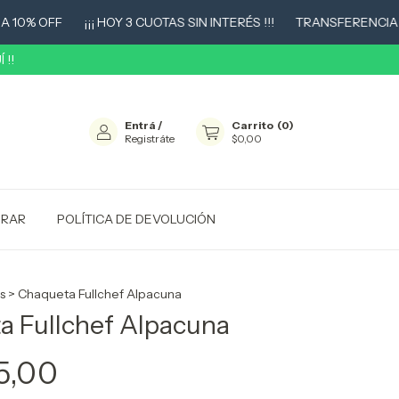
 OFF
¡¡¡ HOY 3 CUOTAS SIN INTERÉS !!!
TRANSFERENCIA 10% 
 !!
Entrá
/
Carrito
(
0
)
Registráte
$0,00
RAR
POLÍTICA DE DEVOLUCIÓN
s
>
Chaqueta Fullchef Alpacuna
a Fullchef Alpacuna
5,00