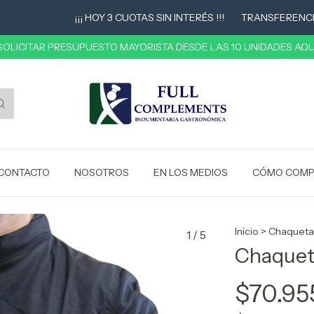
¡¡¡ HOY 3 CUOTAS SIN INTERÉS !!!
TRANSFERENCIA 10%
 SOLICITAR PRESUPUESTO MAYORISTA DESDE LAS 10 UNIDADES AQUÍ
CONTACTO
NOSOTROS
EN LOS MEDIOS
CÓMO COMP
Inicio
>
Chaqueta
1
/
5
Chaquet
$70.95