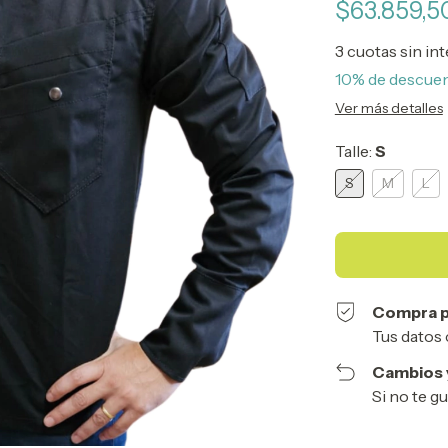
$63.859,
3
cuotas sin in
10% de descue
Ver más detalles
Talle:
S
S
M
L
Compra p
Tus datos 
Cambios 
Si no te g