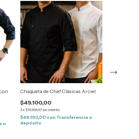
 con
Chaqueta de Chef Clásicas Arciel
Chaqueta de C
Gabardina
$49.100,00
$70.145,00
3
x
$16.366,67
sin interés
3
x
$23.381,67
sin i
$44.190,00
con
Transferencia o
depósito
a o
$63.130,50
co
depósito